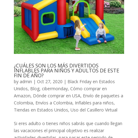
¿CUÁLES SON LOS MÁS DIVERTIDOS
INFLABLES PARA NIÑOS Y ADULTOS DE ESTE
FIN DE AÑO?
by
admin
|
Oct 27, 2020
|
Black Friday en Estados
Unidos
,
Blog
,
cibermonday
,
Cómo comprar en
Amazon
,
Dónde comprar en USA
,
Envío de paquetes a
Colombia
,
Envíos a Colombia
,
Inflables para niños
,
Tiendas en Estados Unidos
,
Uso del Casillero Virtual
Si eres adulto o tienes niños sabrás que cuando llegan
las vacaciones el principal objetivo es realizar
actividades divertidas, para pasar este periodo de