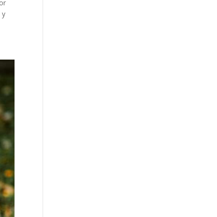
or
 y