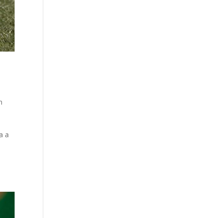
n
a a
e