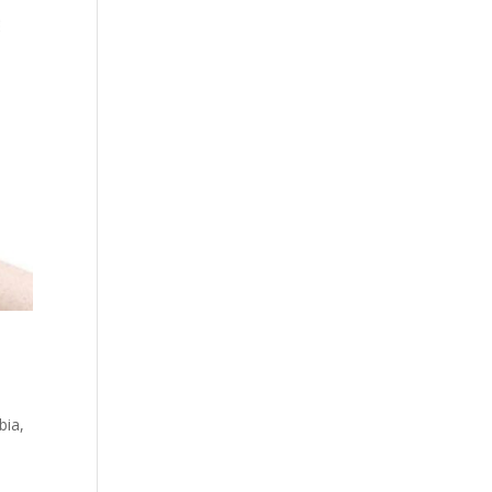
bia
,