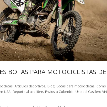
ES BOTAS PARA MOTOCICLISTAS DE
cicletas
,
Artículos deportivos
,
Blog
,
Botas para motocicletas
,
Cómo
en USA
,
Deporte al aire libre
,
Envíos a Colombia
,
Uso del Casillero Vir