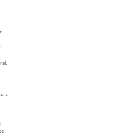
de
r
nal.
 para
s
os