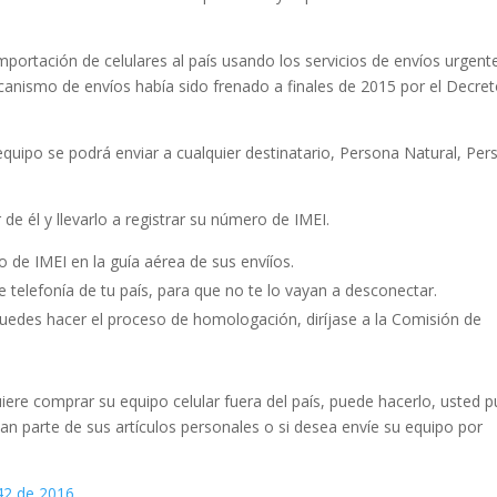
portación de celulares al paí­s usando los servicios de envíos urgent
mecanismo de envíos había sido frenado a finales de 2015 por el Decre
equipo se podrá enviar a cualquier destinatario, Persona Natural, Pe
 de él y llevarlo a registrar su número de IMEI.
 de IMEI en la guía aérea de sus envííos.
 telefonía de tu país, para que no te lo vayan a desconectar.
uedes hacer el proceso de homologación, diríjase a la Comisión de
uiere comprar su equipo celular fuera del país, puede hacerlo, usted 
man parte de sus artículos personales o si desea envíe su equipo por
42 de 2016