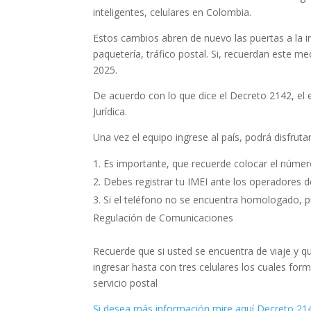
inteligentes, celulares en Colombia.
Estos cambios abren de nuevo las puertas a la im
paqueterí­a, tráfico postal. Si, recuerdan este 
2025.
De acuerdo con lo que dice el Decreto 2142, el 
Jurídica.
Una vez el equipo ingrese al país, podrá disfrutar
Es importante, que recuerde colocar el número
Debes registrar tu IMEI ante los operadores de
Si el teléfono no se encuentra homologado, p
Regulación de Comunicaciones
Recuerde que si usted se encuentra de viaje y q
ingresar hasta con tres celulares los cuales for
servicio postal
Si desea más información mire aquí Decreto 21